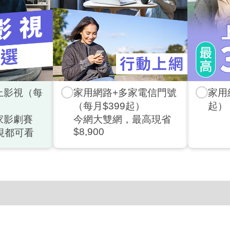
上影視（每
家用網路+多家電信門號
家用
（每月$399起）
起）
家影劇賽
今網大雙網，最高現省
$8,900
視都可看