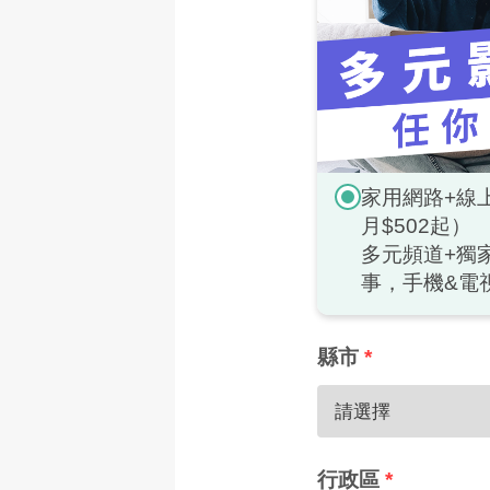
家用網路+線
月$502起）
多元頻道+獨
事，手機&電
縣市
*
行政區
*