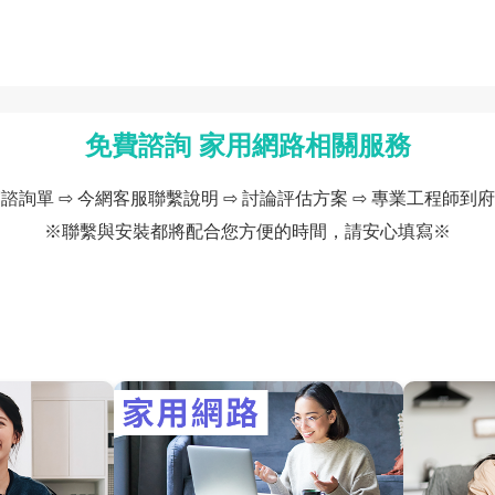
免費諮詢 家用網路相關服務
諮詢單 ⇨ 今網客服聯繫說明 ⇨ 討論評估方案 ⇨ 專業工程師到
※聯繫與安裝都將配合您方便的時間，請安心填寫※